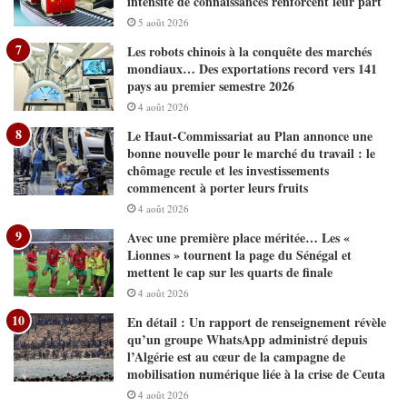
intensité de connaissances renforcent leur part
5 août 2026
Les robots chinois à la conquête des marchés
mondiaux… Des exportations record vers 141
pays au premier semestre 2026
4 août 2026
Le Haut-Commissariat au Plan annonce une
bonne nouvelle pour le marché du travail : le
chômage recule et les investissements
commencent à porter leurs fruits
4 août 2026
Avec une première place méritée… Les «
Lionnes » tournent la page du Sénégal et
mettent le cap sur les quarts de finale
4 août 2026
En détail : Un rapport de renseignement révèle
qu’un groupe WhatsApp administré depuis
l’Algérie est au cœur de la campagne de
mobilisation numérique liée à la crise de Ceuta
4 août 2026